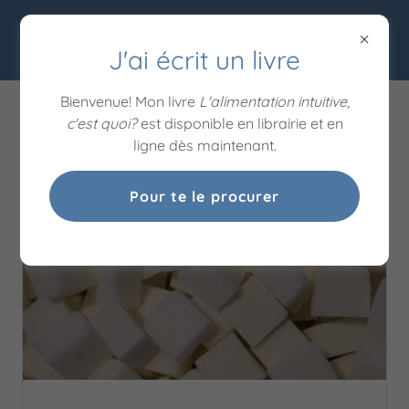
LES PIEDS DANS LES
PLATS
J'ai écrit un livre
Bienvenue! Mon livre
L'alimentation intuitive,
c'est quoi?
est disponible en librairie et en
BLOGUE
ligne dès maintenant.
Pour te le procurer