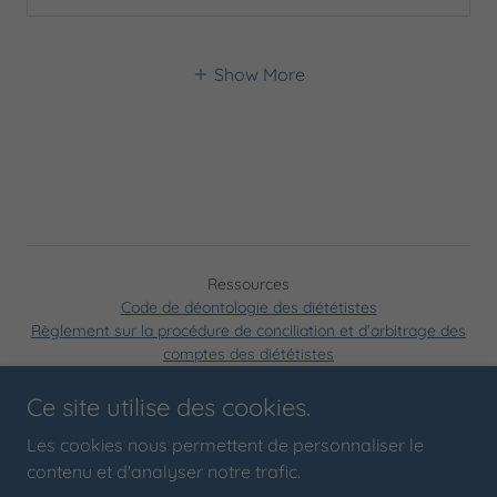
Show More
Ressources
Code de déontologie des diététistes
Règlement sur la procédure de conciliation et d’arbitrage des
comptes des diététistes
Loi 25 : Protection des renseignements personnels
Permis de l'ODNQ
Ce site utilise des cookies.
Les cookies nous permettent de personnaliser le
contenu et d'analyser notre trafic.